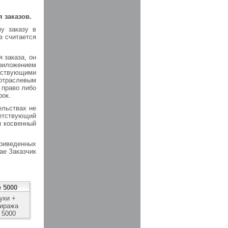
 заказов.
у заказу в
з считается
 заказа, он
риложением
етствующими
 отраслевым
 право либо
рок.
ельствах не
ветствующий
и косвенный
риведенных
ае Заказчик
 5000
уки +
тиража
 5000