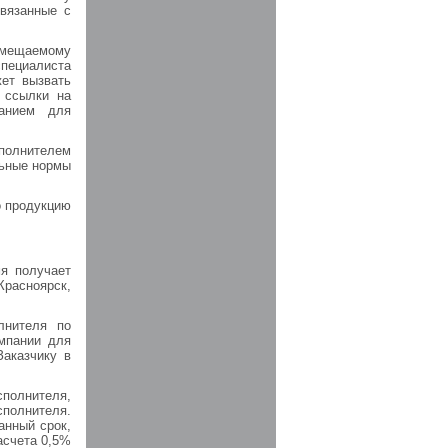
связанные с
азмещаемому
специалиста
жет вызвать
е ссылки на
ванием для
сполнителем
льные нормы
о продукцию
я получает
Красноярск,
лнителя по
омпании для
Заказчику в
сполнителя,
сполнителя.
анный срок,
асчета 0,5%