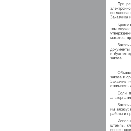
При ра
электронн
согласован
Заказчика 
Кроме 
том случае
утверждени
макетов, п
Заказч
документы 
в бухгалт
заказа.
Объявл
заказа и с
Заказчик 
стоимость 
Если п
альтернати
Заказч
им заказу;
работы и п
Исполн
штампы, кл
версия соз