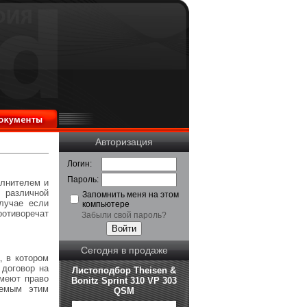
Авторизация
Логин:
Пароль:
олнителем и
различной
Запомнить меня на этом
лучае если
компьютере
отиворечат
Забыли свой пароль?
Сегодня в продаже
, в котором
 договор на
Листоподбор Theisen &
имеют право
Bonitz Sprint 310 VP 303
уемым этим
QSM