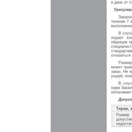
в день от с
Урегулир
Заказч
течение 7 
выполненны
В случ
подает кл
образцов п
специалист
стандартам
отказаться
Размер
может прев
заказ. Ни 
ущерб, пон
В случ
норм Заказ
оплачивает
Допус
Тираж, э
Размер
допусти
недоста