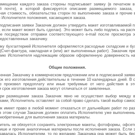
змещении каждого заказа стороны подписывает заявку (в печатном 
ой почте), в которой фиксируется описание размещаемого заказа, 
ная стоимость, обязательства сторон по выполнению заказа и прочие
и Исполнителя положения, касающиеся заказа.
подписания заявки Заказчик должен утвердить макет изготавливаемой п
, если макет может быть сделан). Это может быть либо подпись на расп
е посредством отправки соответствующего e-mail после просмотра 
редоставленных заказчику.
ику бухгалтерией Исполнителя оформляются расходные складские и бу
(Счет-фактура, накладная и (или) акт выполненных работ). Заказчик пр
ерию Исполнителя надлежащим образом оформленную доверенность на
Общие положения.
енная Заказчику в коммерческом предложении или в подписанной заявк
рок его изготовления действительны в течение 10 календарных дней. В 
не произвел предоплату или иные требуемые от него действия в это
и срок изготовления заказа могут отличаться от заявленных.
ри размещении заказа Заказчик явно не осуществил выбор между 
вами, Исполнитель оставляет за собой право сделать такой выбор само
ик имеет право в любой момент отказаться от дальнейших работ по р
 в этом случае Заказчик должен оплатить Исполнителю уже выполненны
риобретенные для выполнения заказа материалы.
итель не обязуется сохранять электронные макеты, фотоформы, офсе
ише и прочие аналогичные материалы после исполнения заказа. Если 
давалась Исполнителем, то по желанию Заказчика она может быть бе