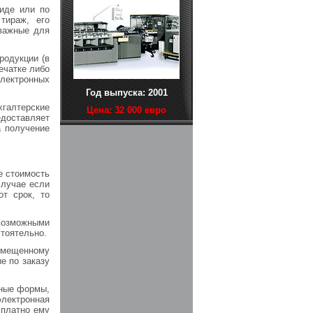
виде или по
тираж, его
 важные для
родукции (в
ечатке либо
электронных
Год выпуска: 2001
хгалтерские
Цена: 32 000 евро
едоставляет
 получение
е стоимость
случае если
т срок, то
возможными
стоятельно.
азмещенному
е по заказу
тные формы,
электронная
сплатно ему