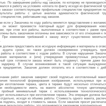
тью. По завершению работы над заказом, по которому не производился а
имался в работу на условиях «оплата по факту исходя из фактической т
я заказа» соответствующим профильным специалистом предприятия по
зультаты работы с целью анализа адекватности фактической тру
 специалистом, работавшим над заказом.
ае если у Заказчика по ходу работы меняется представление о желаем
е, он может произвести повторный аудит для формирования ново
там; при этом все работы, выполненные в соответствии с ранее про
олжны быть заказчиком оплачены вне зависимости от его отношения к 
у. При изменении требований к заказу могут существенно меняться
.
ик должен предоставить всю исходную информацию и материалы в огов
и аудита сроки, он также должен своевременно утверждать про
 работы в соответствии с ходом работы. В случае нарушения Заказч
ления материалов и (или) утверждения промежуточных результат
нный срок готовности заказа может быть отодвинут, причем даже бо
 задержку. В случае возникновения в такой ситуации вынужденно
ов предприятия, Заказчик должен оплатить его в соответствии с де
нчании работ заказчик заверяет своей подписью изготовленный маке
личия технологий формирования изображения, используемых при из
ри изготовлении тиража, цвета в тираже будут несколько отличатьс
ри необходимости иметь на макете абсолютно точную цветопере
ь пробный минимальный тираж с использованием технологического
дет использоваться при изготовлении тиража. Эта операция должна бы
 отдельно, исходя из объема работы. Стоимость одного макета, распе
на подпись, входит в стоимость заказа. Если заказчик просит распечата
ные результаты работы, это оплачивается заказчиком дополнительно.