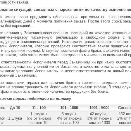
тоимости заказа.
ование ситуаций, связанных с нареканиями по качеству выполнения
ик имеет право предъявить обоснованные претензии по выполненном
календарных дней с момента получения заказа. После этого срока зака
м без нареканий.
ае наличия у Заказчика обоснованных нареканий на качество исполнения
иент-менеджеру письменную рекламацию в свободной форме с п
родукции и описанием претензий. Рекламация рассматривается соотв
ами Исполнителя, которые проверяют соответствие заказа принятым
 и внутренним нормам. В случае признания факта брака, Заказчик имеет
 от заказа, либо заказ может быть переделан в минимально возможный с
 ответственности Исполнителя перед Заказчиком ни при каких обстоят
ышать суммы, полученной им от Заказчика в качестве оплаты за соот
при каких условиях Исполнитель не несет ответственности за явный ил
есенный Заказчиком.
ае недостачи тиража или наличия брака в тираже в пределах нижеп
чик не вправе требовать от Исполнителя допечатки тиража. В этом случ
 фактически изготовленное количество продукции без брака.
тимые нормы недостачи по тиражу
кз.
До 10
11 - 100
101 - 1000
1001 - 5000
Свыше
1 штука +
6 штук +
42 штуки +
162 шт
мой
1 штука
5% от тиража
4% от тиража
3% от тиража
2% от 
чи
свыше 10
свыше 100
свыше 1000
свыше