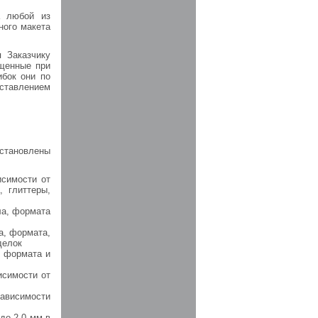
а любой из
ного макета
я Заказчику
ущенные при
ибок они по
ставлением
установлены
исимости от
, глиттеры,
ла, формата
а, формата,
делок
, формата и
исимости от
зависимости
до 2,0 мм в