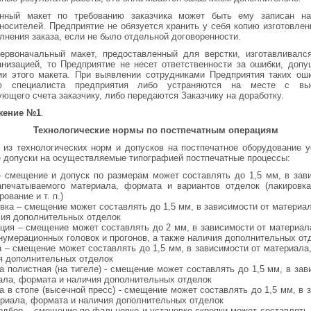
нный макет по требованию заказчика может быть ему записан н
носителей. Предприятие не обязуется хранить у себя копию изготовлен
лнения заказа, если не было отдельной договоренности.
ервоначальный макет, предоставленный для верстки, изготавливалс
анизацией, то Предприятие не несет ответственности за ошибки, доп
ии этого макета. При выявлении сотрудниками Предприятия таких ош
ю специалиста предприятия либо устраняются на месте с вы
ующего счета заказчику, либо передаются Заказчику на доработку.
жение №1
.
Технологические нормы по постпечатным операциям
 из технологических норм и допусков на постпечатное оборудование 
допуски на осуществляемые типографией постпечатные процессы:
– смещение и допуск по размерам может составлять до 1,5 мм, в зав
апечатываемого материала, формата и вариантов отделок (лакировка
ование и т. п.)
вка – смещение может составлять до 1,5 мм, в зависимости от материа
чия дополнительных отделок
ция – смещение может составлять до 2 мм, в зависимости от материал
 нумерационных головок и прогонов, а также наличия дополнительных от
а – смещение может составлять до 1,5 мм, в зависимости от материала
я дополнительных отделок
а полистная (на тигеле) - смещение может составлять до 1,5 мм, в зав
ала, формата и наличия дополнительных отделок
а в стопе (высечной пресс) - смещение может составлять до 1,5 мм, в 
ериала, формата и наличия дополнительных отделок
одбор – смещение по фальцовке и установке скрепки может составлять 