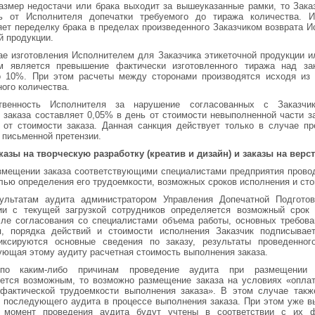
азмер недостачи или брака выходит за вышеуказанные рамки, то Зака
ть от Исполнителя допечатки требуемого до тиража количества. И
ет переделку брака в пределах произведенного Заказчиком возврата 
й продукции.
ае изготовления Исполнителем для Заказчика этикеточной продукции и
м является превышение фактически изготовленного тиража над за
о 10%. При этом расчеты между сторонами производятся исходя из 
ного количества.
твенность Исполнителя за нарушение согласованных с Заказчи
 заказа составляет 0,05% в день от стоимости невыполненной части за
от стоимости заказа. Данная санкция действует только в случае п
 письменной претензии.
казы на творческую разработку (креатив и дизайн) и заказы на верст
змещении заказа соответствующими специалистами предприятия прово
елью определения его трудоемкости, возможных сроков исполнения и сто
ультатам аудита администратором Управления Допечатной Подготов
вии с текущей загрузкой сотрудников определяется возможный срок 
сле согласования со специалистами объема работы, основных требова
я, порядка действий и стоимости исполнения Заказчик подписывает
иксируются основные сведения по заказу, результаты проведенног
ующая этому аудиту расчетная стоимость выполнения заказа.
по каким-либо причинам проведение аудита при размещении 
ется возможным, то возможно размещение заказа на условиях «опла
 фактической трудоемкости выполнения заказа». В этом случае такж
 последующего аудита в процессе выполнения заказа. При этом уже 
 момент проведения аудита будут учтены в соответствии с их ф