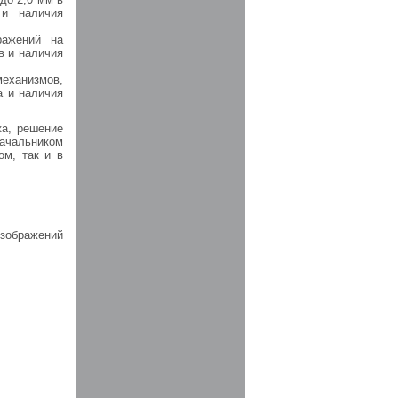
 и наличия
ражений на
в и наличия
механизмов,
а и наличия
ка, решение
ачальником
ом, так и в
зображений