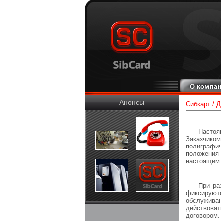
Анонсы
Сибкарт
/
Д
Настоя
Заказчик
полиграфи
положения
настоящим 
При ра
фиксируютс
обслуживан
действова
договором.