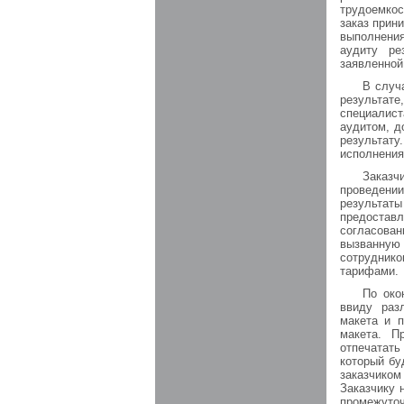
трудоемкос
заказ прин
выполнени
аудиту ре
заявленной
В случ
результат
специалис
аудитом, д
результат
исполнения
Заказч
проведени
результаты
предостав
согласова
вызванную
сотрудник
тарифами.
По око
ввиду раз
макета и п
макета. П
отпечатат
который бу
заказчиком
Заказчику 
промежуточ