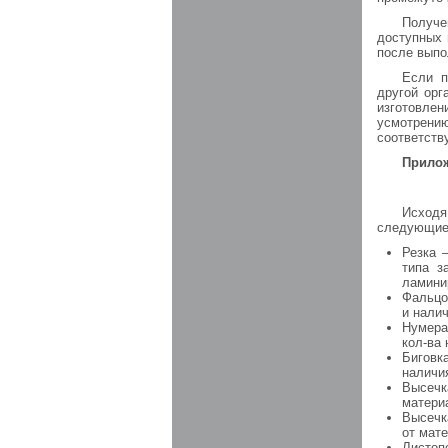
Получе
доступных 
после выпо
Если п
другой орг
изготовлен
усмотрени
соответств
Прило
Исходя
следующие 
Резка 
типа з
ламинир
Фальцо
и нали
Нумера
кол-ва
Биговк
наличи
Высечк
матери
Высечк
от мат
Листоп