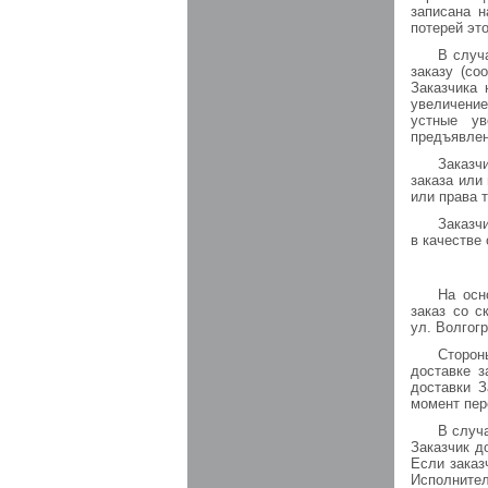
записана н
потерей эт
В случ
заказу (со
Заказчика 
увеличение
устные ув
предъявлен
Заказч
заказа или
или права т
Заказч
в качестве
На осн
заказ со с
ул. Волгогр
Сторон
доставке з
доставки З
момент пер
В случ
Заказчик д
Если заказ
Исполнител