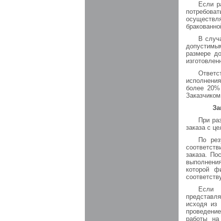
Если р
потребова
осуществля
бракованно
В случ
допустимы
размере д
изготовлен
Ответс
исполнения
более 20% 
Заказчиком
За
При ра
заказа с ц
По рез
соответст
заказа. По
выполнени
которой ф
соответств
Если 
представля
исходя из
проведение
работы на