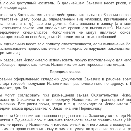
а любой доступный носитель. В дальнейшем Заказчик несет риски, 
ой информации.
ае если у Заказчика есть какие-либо дополнительные требования по р
ответствие цвету образца, определенный вид упаковки, приглашение 
на печать и т. д.), все они должны быть внесены в заявку (это мо
 стоимости заказа или увеличение сроков его выполнения). Никаки
едомления специалистов Исполнителя не могут являться осно
ия претензий по несоблюдению Исполнителем таких требований.
ик единолично несет всю полноту ответственности, если выполнение И
 использование предоставленных им материалов нарушают законодате
ретьих лиц.
ик разрешает Исполнителю использовать любую изготовленную для нег
 образцов, предоставляемых Исполнителем заинтересованным лицам.
Передача заказа.
овании оформленных складских документов Заказчик в рабочее врем
клада готовой продукции Исполнителя, расположенного по адресу: г. 
адская, дом 6а.
ы могут согласовать при размещении заказа Обязательства Испо
аказа до Заказчика или его передачу Исполнителем транспортной к
аказчику. Все риски порчи, утери и т. д. переходят от Исполнителя 
едачи заказа представителю Заказчика или Перевозчику.
ае если Сторонами согласована передача заказа Заказчику со склада И
олжен в 7-дневный срок с момента готовности заказа принять заказ у И
чик не принял у Исполнителя изготовленный для него заказ в вышеуказ
ь имеет право выставить ему стоимость услуг по хранению заказа из р