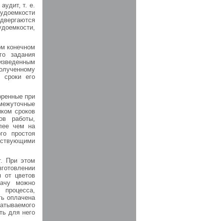
удит, т. е.
рудоемкости
двергаются
доемкости,
ом конечном
го задания
изведенным
полученному
 сроки его
оренные при
межуточные
иком сроков
ов работы,
лее чем на
го простоя
йствующими
т. При этом
готовлении
я от цветов
дачу можно
 процесса,
ть оплачена
чатываемого
ть для него