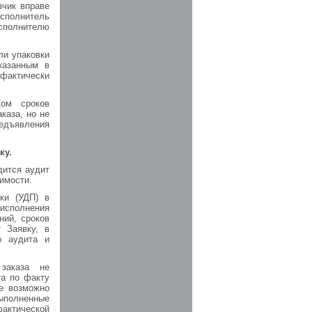
зчик вправе
сполнитель
Исполнителю
ли упаковки
казанным в
фактически
ком сроков
каза, но не
редъявления
ку.
дится аудит
имости.
ки (УДП) в
исполнения
ний, сроков
 Заявку, в
о аудита и
заказа не
та по факту
е возможно
выполненные
актической