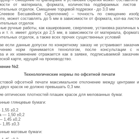
мости от материала, формата, количества подбираемых листов
ительных отделок. Смещение торцевой подрезки - до 3,0 мм
Клеевое Бесшвейное Скрепление) – точность по смещению изоб
оте, может составлять до 5 мм в зависимости от формата, кол-ва листо
ительных отделок
ные ручные работы, как каширование, сверление, установка различных 
а и т. п. имеет допуск до 2,5 мм, в зависимости от материала, формат
ительных отделок, а также всех прочих существенных условий
ае если данные допуски по конкретному заказу не устраивают заказчи
чению норм принимается технологом, после консультации с н
ва и их изменение отражается как в заявке, подписываемой заказчик
еской карте, идущей на производство.
жение №2
.
Технологические нормы по офсетной печати
стовой офсетной печати максимальное отклонение между центрами и
двух красок не должно превышать 0,3 мм.
ие оптических плотностей плашек красок для мелованных бумаг.
нные глянцевые бумаги:
1,55 ±0,2
a — 1,50 ±0,2
— 1,45 ±0,2
 1,85 ±0,3
нные матовые бумаги: