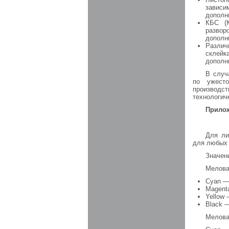
зависи
дополн
КБС (
развор
дополн
Различ
склейк
дополн
В случ
по ужесто
производст
технологич
Прило
Для ли
для любых 
Значен
Мелова
Cyan — 
Magent
Yellow 
Black —
Мелова