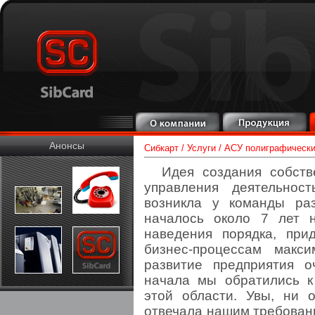
Анонсы
Сибкарт
/
Услуги
/
АСУ полиграфически
Идея создания собств
управления деятельност
возникла у команды раз
началось около 7 лет 
наведения порядка, пр
бизнес-процессам макс
развитие предприятия о
начала мы обратились 
этой области. Увы, ни 
отвечала нашим требован