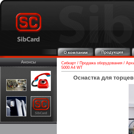
Анонсы
Сибкарт
/
Продажа оборудования
/
Арх
5000 A4 WT
Оснастка для торцев