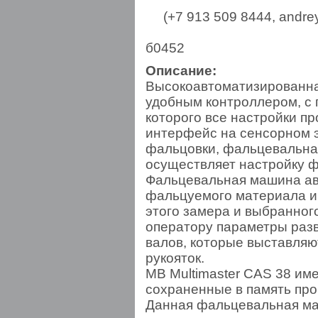
(+7 913 509 8444,
andre
б0452
Описание:
Высокоавтоматизированн
удобным контроллером, с
которого все настройки п
интерфейс на сенсорном э
фальцовки, фальцевальн
осуществляет настройку ф
Фальцевальная машина ав
фальцуемого материала и
этого замера и выбранног
оператору параметры раз
валов, которые выставля
рукояток.
MB Multimaster CAS 38 им
сохраненные в память пр
Данная фальцевальная м