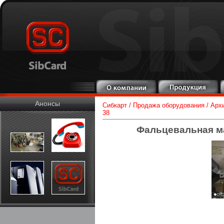
Анонсы
Сибкарт
/
Продажа оборудования
/
Арх
38
Фальцевальная ма