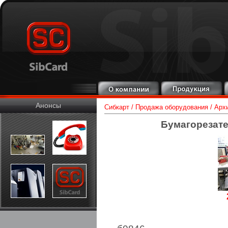
Анонсы
Сибкарт
/
Продажа оборудования
/
Арх
Бумагорезате