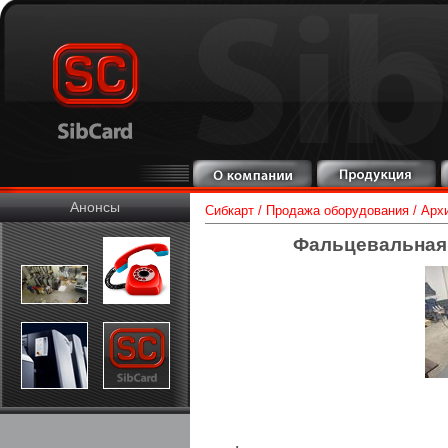
Анонсы
Сибкарт
/
Продажа оборудования
/
Арх
Фальцевальная 