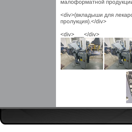
малоформатной продукции
<div>(вкладыши для лека
пролукция).</div>
<div>___</div>