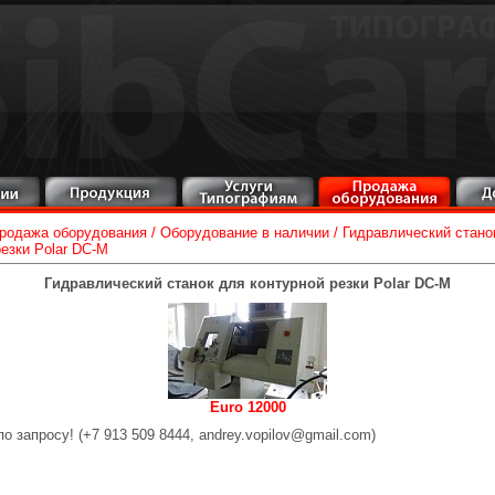
родажа оборудования
/
Оборудование в наличии
/
Гидравлический стано
резки Polar DC-M
Гидравлический станок для контурной резки Polar DC-M
Euro 12000
по запросу! (+7 913 509 8444,
andrey.vopilov@gmail.com
)