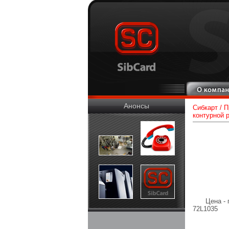
Анонсы
Сибкарт
/
П
контурной 
Цена - 
72L1035