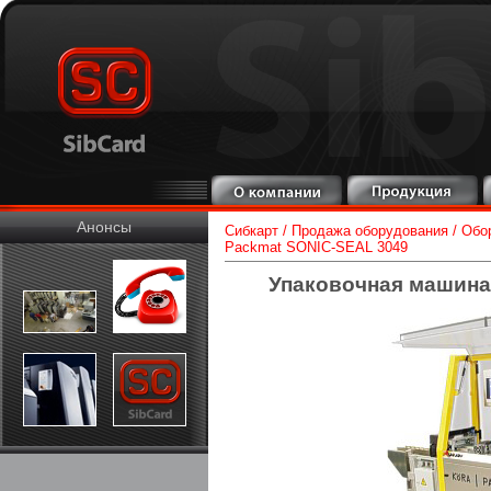
Анонсы
Сибкарт
/
Продажа оборудования
/
Обо
Packmat SONIC-SEAL 3049
Упаковочная машина