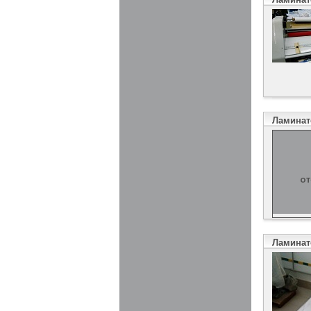
Ламинато
Ламинат