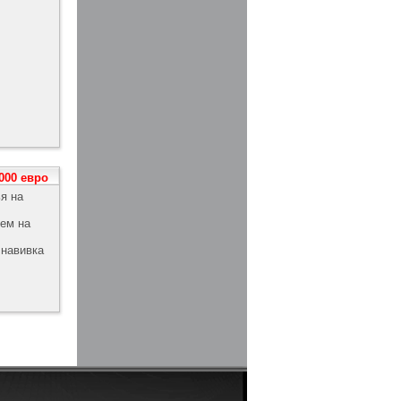
 000 евро
я на
ием на
навивка