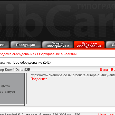
родажа оборудования
/
Оборудование в наличии
ования:
р Komfi Delta 52E
Цена - E
https://www.dkeurope.co.uk/products/europa-b2-fully-au
Подробнее...
р Lamirel S.A. модель Sirocco 720 2005 г.в., Б/У
Цена - по