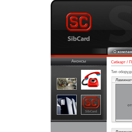
Анонсы
Сибкарт
/
П
Тип оборуд
Ламинато
Ламинато