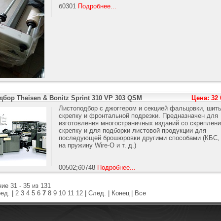
б0301
Подробнее...
бор Theisen & Bonitz Sprint 310 VP 303 QSM
Цена: 32
Листоподбор с джоггером и секцией фальцовки, шить
скрепку и фронтальной подрезки. Предназначен для
изготовления многостраничных изданий со скреплен
скрепку и для подборки листовой продукции для
последующей брошюровки другими способами (КБС, 
на пружину Wire-O и т. д.)
00502;б0748
Подробнее...
е 31 - 35 из 131
ед.
|
2
3
4
5
6
7
8
9
10
11
12
|
След.
|
Конец
|
Все