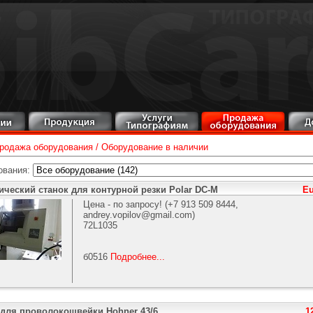
родажа оборудования
/
Оборудование в наличии
ования:
ический станок для контурной резки Polar DC-M
Eu
Цена - по запросу! (+7 913 509 8444,
andrey.vopilov@gmail.com
)
72L1035
б0516
Подробнее...
 для проволокошвейки Hohner 43/6
1