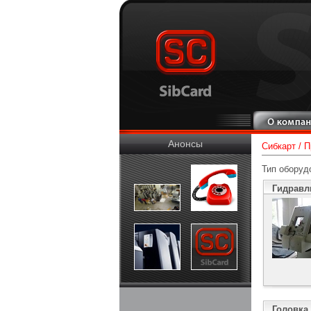
Анонсы
Сибкарт
/
П
Тип оборуд
Гидравл
Головка